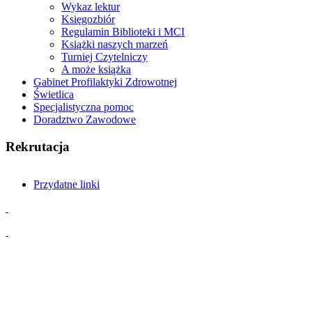
Wykaz lektur
Księgozbiór
Regulamin Biblioteki i MCI
Książki naszych marzeń
Turniej Czytelniczy
A może książka
Gabinet Profilaktyki Zdrowotnej
Świetlica
Specjalistyczna pomoc
Doradztwo Zawodowe
Rekrutacja
Przydatne linki