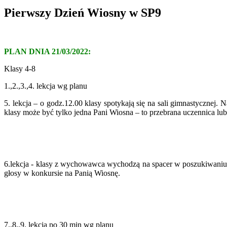
Pierwszy Dzień Wiosny w SP9
PLAN DNIA 21/03/2022:
Klasy 4-8
1.,2.,3.,4. lekcja wg planu
5. lekcja – o godz.12.00 klasy spotykają się na sali gimnastyczne
klasy może być tylko jedna Pani Wiosna – to przebrana uczennica lu
6.lekcja - klasy z wychowawca wychodzą na spacer w poszukiwaniu wi
głosy w konkursie na Panią Wiosnę.
7.,8.,9. lekcja po 30 min wg planu