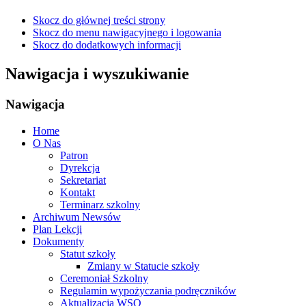
Skocz do głównej treści strony
Skocz do menu nawigacyjnego i logowania
Skocz do dodatkowych informacji
Nawigacja i wyszukiwanie
Nawigacja
Home
O Nas
Patron
Dyrekcja
Sekretariat
Kontakt
Terminarz szkolny
Archiwum Newsów
Plan Lekcji
Dokumenty
Statut szkoły
Zmiany w Statucie szkoły
Ceremoniał Szkolny
Regulamin wypożyczania podręczników
Aktualizacja WSO