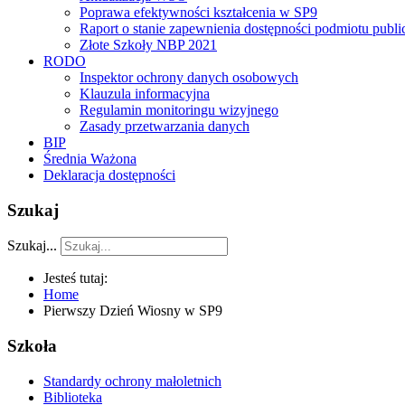
Poprawa efektywności kształcenia w SP9
Raport o stanie zapewnienia dostępności podmiotu publ
Złote Szkoły NBP 2021
RODO
Inspektor ochrony danych osobowych
Klauzula informacyjna
Regulamin monitoringu wizyjnego
Zasady przetwarzania danych
BIP
Średnia Ważona
Deklaracja dostępności
Szukaj
Szukaj...
Jesteś tutaj:
Home
Pierwszy Dzień Wiosny w SP9
Szkoła
Standardy ochrony małoletnich
Biblioteka