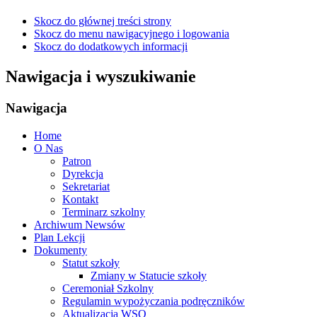
Skocz do głównej treści strony
Skocz do menu nawigacyjnego i logowania
Skocz do dodatkowych informacji
Nawigacja i wyszukiwanie
Nawigacja
Home
O Nas
Patron
Dyrekcja
Sekretariat
Kontakt
Terminarz szkolny
Archiwum Newsów
Plan Lekcji
Dokumenty
Statut szkoły
Zmiany w Statucie szkoły
Ceremoniał Szkolny
Regulamin wypożyczania podręczników
Aktualizacja WSO