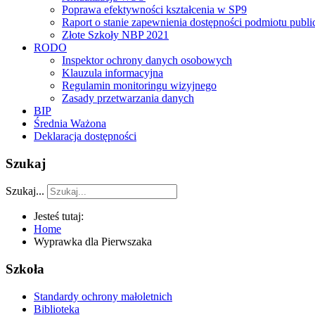
Poprawa efektywności kształcenia w SP9
Raport o stanie zapewnienia dostępności podmiotu publ
Złote Szkoły NBP 2021
RODO
Inspektor ochrony danych osobowych
Klauzula informacyjna
Regulamin monitoringu wizyjnego
Zasady przetwarzania danych
BIP
Średnia Ważona
Deklaracja dostępności
Szukaj
Szukaj...
Jesteś tutaj:
Home
Wyprawka dla Pierwszaka
Szkoła
Standardy ochrony małoletnich
Biblioteka