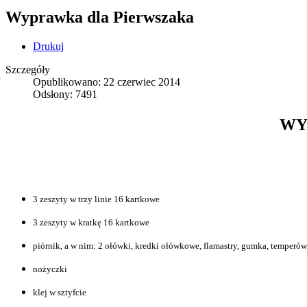
Wyprawka dla Pierwszaka
Drukuj
Szczegóły
Opublikowano: 22 czerwiec 2014
Odsłony: 7491
WY
3 zeszyty w trzy linie 16 kartkowe
3 zeszyty w kratkę 16 kartkowe
piórnik, a w nim: 2 ołówki, kredki ołówkowe, flamastry, gumka, temperówk
nożyczki
klej w sztyfcie