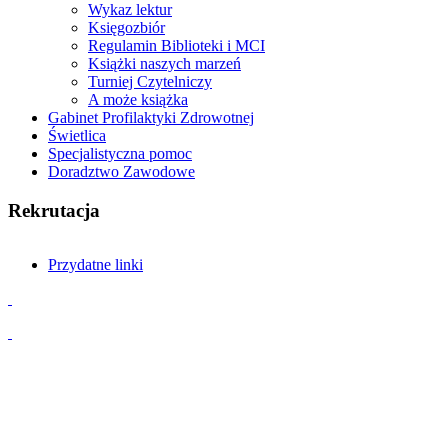
Wykaz lektur
Księgozbiór
Regulamin Biblioteki i MCI
Książki naszych marzeń
Turniej Czytelniczy
A może książka
Gabinet Profilaktyki Zdrowotnej
Świetlica
Specjalistyczna pomoc
Doradztwo Zawodowe
Rekrutacja
Przydatne linki