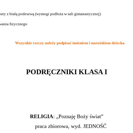
 buty z białą podeszwą (wymogi podłoża w sali gimanastycznej)
wania fizycznego
Wszystkie rzeczy należy podpisać imieniem i nazwiskiem dziecka.
PODRĘCZNIKI KLASA I
RELIGIA
: „Poznaję Boży świat”
praca zbiorowa, wyd. JEDNOŚĆ