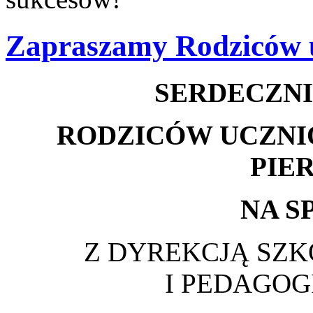
Zapraszamy Rodziców u
SERDECZN
RODZICÓW UCZNI
PIE
NA S
Z DYREKCJĄ SZK
I PEDAGO