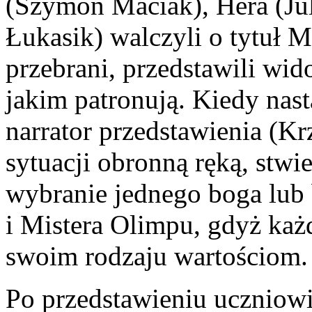
(Szymon Maciak), Hera (Ju
Łukasik) walczyli o tytuł M
przebrani, przedstawili wid
jakim patronują. Kiedy nast
narrator przedstawienia (Kr
sytuacji obronną ręką, stwi
wybranie jednego boga lub 
i Mistera Olimpu, gdyż każ
swoim rodzaju wartościom.
Po przedstawieniu uczniowie